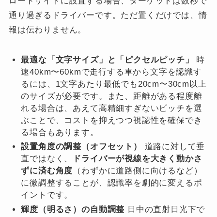
ロードサイドに設置する場合、ターゲットは数秒で
通り過ぎるドライバーです。ただ置くだけでは、情
報は伝わりません。
最適な「文字サイズ」と「ピクセルピッチ」
時
速40km〜60kmで走行する車から文字を認識す
るには、1文字あたり最低でも20cm〜30cm以上
のサイズが必要です。また、距離がある程度離
れる場合は、あえて高精細すぎないピッチを選
ぶことで、コストを抑えつつ視認性を確保でき
る場合もあります。
設置角度の調整（オフセット）
道路に対して垂
直ではなく、
ドライバーが視線を大きく動かさ
ずに済む角度
（わずかに道路側に向けるなど）
に微調整することが、認識率を劇的に変えるポ
イントです。
輝度（明るさ）の自動調整
日中の直射日光下で