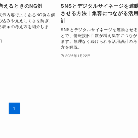
考えるときのNG例
SNSとデジタルサイネージを連
させる方法｜集客につながる活
表示内容でよくあるNG例を解
計
め込みや見えにくさを防ぎ、
る表示の考え方を紹介しま
SNSとデジタルサイネージを連動させ
とで、情報接触回数が増え集客につなが
ます。無理なく続けられる活用設計の考
日
方を解説。
2026年1月22日
1