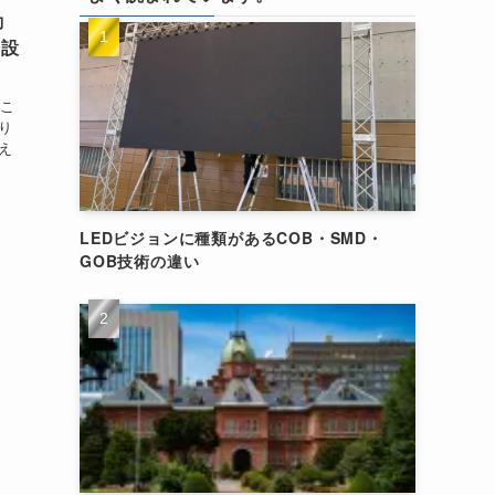
動
用設
るこ
り
え
LEDビジョンに種類があるCOB・SMD・
GOB技術の違い