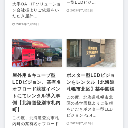
ー型LEDビジ…
大手OA・ITソリューショ
ン会社様よりご依頼をい
2026年7月21日
ただき屋外…
2026年7月30日
屋外用＆キューブ型
ポスター型LEDビジョ
LEDビジョン、某有名
ンをレンタル【北海道
オフロード競技イベン
札幌市北区】某学園様
トにてレンタル導入事
この度、北海道札幌市北
例【北海道登別市札内
区の某学園様よりご依頼
町】
をいだきポスター型LED
ビジョンP2.4…
この度、北海道登別市札
内町の某有名オフロード
2026年7月10日