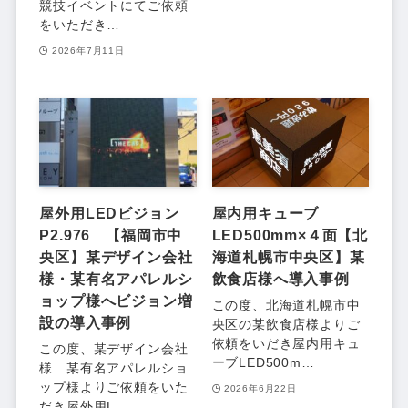
競技イベントにてご依頼
をいただき…
2026年7月11日
屋外用LEDビジョン
屋内用キューブ
P2.976 【福岡市中
LED500mm×４面【北
央区】某デザイン会社
海道札幌市中央区】某
様・某有名アパレルシ
飲食店様へ導入事例
ョップ様へビジョン増
この度、北海道札幌市中
設の導入事例
央区の某飲食店様よりご
依頼をいだき屋内用キュ
この度、某デザイン会社
ーブLED500m…
様 某有名アパレルショ
ップ様よりご依頼をいた
2026年6月22日
だき屋外用L…