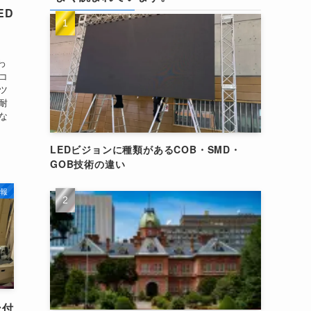
ED
】
わ
コ
ツ
耐
な
LEDビジョンに種類があるCOB・SMD・
GOB技術の違い
報
ン付