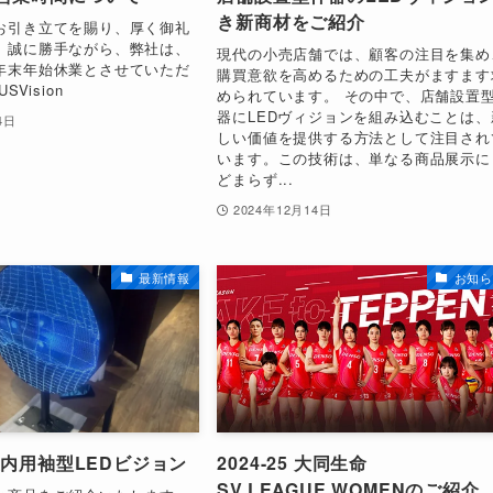
き新商材をご紹介
お引き立てを賜り、厚く御礼
。誠に勝手ながら、弊社は、
現代の小売店舗では、顧客の注目を集め
年末年始休業とさせていただ
購買意欲を高めるための工夫がますます
SVision
められています。 その中で、店舗設置
器にLEDヴィジョンを組み込むことは、
4日
しい価値を提供する方法として注目され
います。この技術は、単なる商品展示に
どまらず...
2024年12月14日
最新情報
お知ら
屋内用袖型LEDビジョン
2024-25 大同生命
SV.LEAGUE WOMENのご紹介