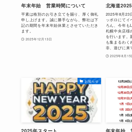
年末年始 営業時間について
北海道20
平素は格別のお引き立てを賜り、厚く御礼
2025年8月
申し上げます。誠に勝手ながら、弊社は下
ッポロにてイ
記の期間を年末年始休業とさせていただき
ろん、今年もLE
ます。
札幌中央店様
を行います。
2025年12月13日
も集まるわく
非、遊びに来て.
2025年8月15
お知らせ
2025年スタート
年末年始 