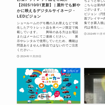
ちょっと珍し
【2025/10/01更新】 | 屋外でも鮮や
こちらは屋内
ございます。 
かに映えるデジタルサイネージ・
ビジョン（円型
LEDビジョン
面プレイヤー
集でき購入後
ショールームのデモ機の入れ替えなどで発
代は発生し...
生したアウトレット品を本ページ限定で掲
載しています。 興味のある方はお電話
2024年11月1
またはメールにてご連絡ください。 展
示やレンタルで使用していたため、機能は
問題ありませんが新品ではないのでご注意
ください...
2024年11月20日
お知らせ