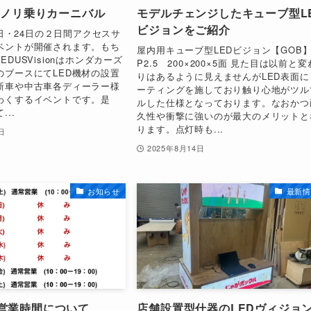
25ノリ乗りカーニバル
モデルチェンジしたキューブ型L
ビジョンをご紹介
23日・24日の２日間アクセスサ
ベントが開催されます。もち
屋内用キューブ型LEDビジョン【GOB
DUSVisionはホンダカーズ
P2.5 200×200×5面 見た目は以前と変
のブースにてLED機材の設置
りはあるように見えませんがLED表面に
新車や中古車各ディーラー様
ーティングを施しており触り心地がツル
わくするイベントです。是
ルした仕様となっております。なおかつ
..
久性や衝撃に強いのが最大のメリットと
ります。点灯時も...
日
2025年8月14日
お知らせ
最新情
営業時間について
店舗設置型什器のLEDヴィジョ