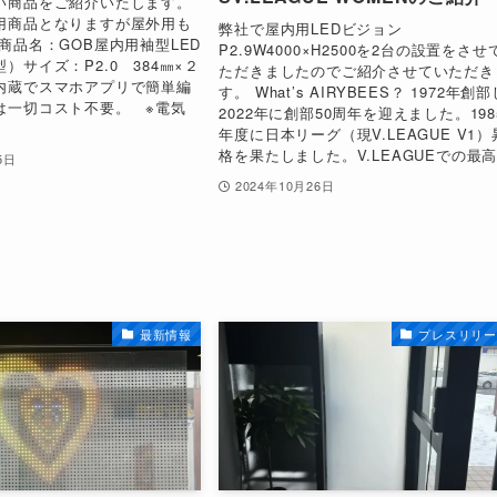
い商品をご紹介いたします。
用商品となりますが屋外用も
弊社で屋内用LEDビジョン
商品名：GOB屋内用袖型LED
P2.9W4000×H2500を2台の設置をさせ
）サイズ：P2.0 384㎜×２
ただきましたのでご紹介させていただき
内蔵でスマホアプリで簡単編
す。 What’s AIRYBEES？ 1972年創部
は一切コスト不要。 ※電気
2022年に創部50周年を迎えました。198
年度に日本リーグ（現V.LEAGUE V1）
格を果たしました。V.LEAGUEでの最高.
5日
2024年10月26日
最新情報
プレスリリー