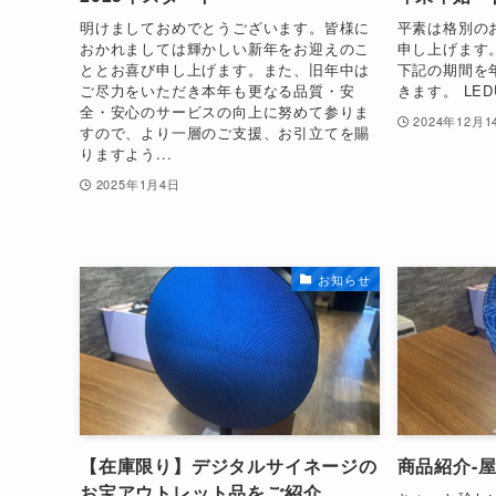
明けましておめでとうございます。皆様に
平素は格別の
おかれましては輝かしい新年をお迎えのこ
申し上げます
ととお喜び申し上げます。また、旧年中は
下記の期間を
ご尽力をいただき本年も更なる品質・安
きます。 LEDU
全・安心のサービスの向上に努めて参りま
2024年12月1
すので、より一層のご支援、お引立てを賜
りますよう...
2025年1月4日
お知らせ
【在庫限り】デジタルサイネージの
商品紹介-
お宝アウトレット品をご紹介