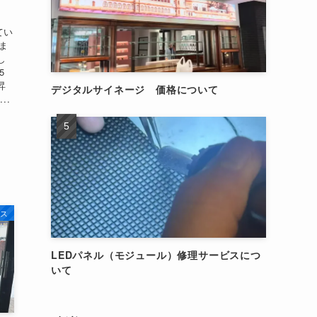
てい
ま
し
5
昇
デジタルサイネージ 価格について
..
ス
LEDパネル（モジュール）修理サービスにつ
いて