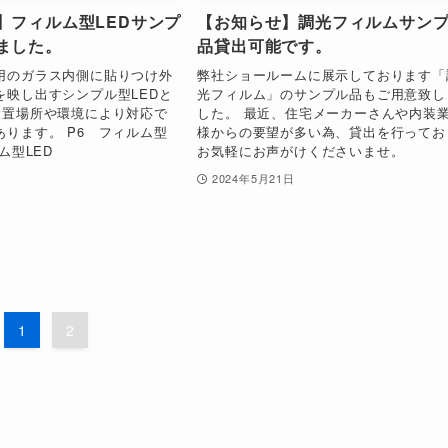
】フィルム型LEDサンプ
【お知らせ】調光フィルムサン
ました。
品貸出可能です。
用のガラス内側に貼りつけ外
弊社ショールームに展示しております「
を映し出すシンプル型LEDと
光フィルム」のサンプル品もご用意致し
設置場所や環境により対応で
した。 最近、住宅メーカーさんや内装
あります。 P6 フィルム型
様からの要望が多い為、貸出を行ってお
ム型LED
お気軽にお声がけくださいませ。
日
2024年5月21日
1
2