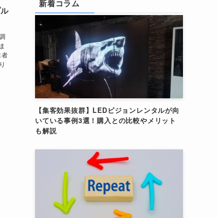
新着コラム
プル
調
ま
業者
り
【集客効果抜群】LEDビジョンレンタルが向
いている事例3選！購入との比較やメリット
も解説