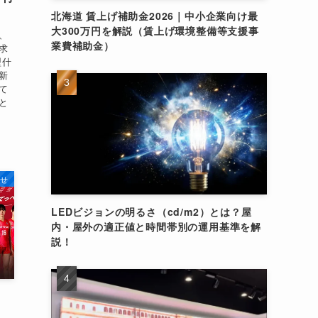
北海道 賃上げ補助金2026｜中小企業向け最
大300万円を解説（賃上げ環境整備等支援事
、
業費補助金）
求
型什
新
て
と
せ
LEDビジョンの明るさ（cd/m2）とは？屋
内・屋外の適正値と時間帯別の運用基準を解
説！