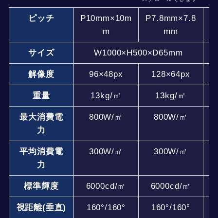
ピッチ
P10mm×10m
P7.8mm×7.8
P
m
mm
サイズ
W1000×H500×D65mm
解像度
96×48px
128×64px
重量
13kg/㎡
13kg/㎡
最大消費電
800W/㎡
800W/㎡
力
平均消費電
300W/㎡
300W/㎡
力
標準輝度
6000cd/㎡
6000cd/㎡
視距離(垂直)
160°/160°
160°/160°