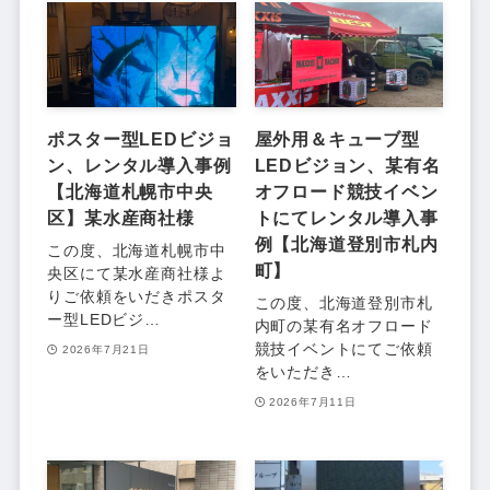
ポスター型LEDビジョ
屋外用＆キューブ型
ン、レンタル導入事例
LEDビジョン、某有名
【北海道札幌市中央
オフロード競技イベン
区】某水産商社様
トにてレンタル導入事
例【北海道登別市札内
この度、北海道札幌市中
町】
央区にて某水産商社様よ
りご依頼をいだきポスタ
この度、北海道登別市札
ー型LEDビジ…
内町の某有名オフロード
競技イベントにてご依頼
2026年7月21日
をいただき…
2026年7月11日