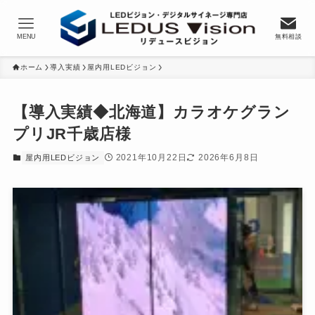
MENU
無料相談
ホーム
導入実績
屋内用LEDビジョン
【導入実績◆北海道】カラオケグラン
プリJR千歳店様
2021年10月22日
2026年6月8日
屋内用LEDビジョン