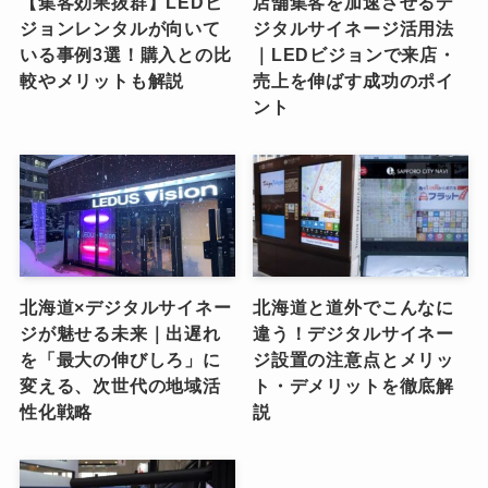
【集客効果抜群】LEDビ
店舗集客を加速させるデ
ジョンレンタルが向いて
ジタルサイネージ活用法
いる事例3選！購入との比
｜LEDビジョンで来店・
較やメリットも解説
売上を伸ばす成功のポイ
ント
北海道×デジタルサイネー
北海道と道外でこんなに
ジが魅せる未来｜出遅れ
違う！デジタルサイネー
を「最大の伸びしろ」に
ジ設置の注意点とメリッ
変える、次世代の地域活
ト・デメリットを徹底解
性化戦略
説