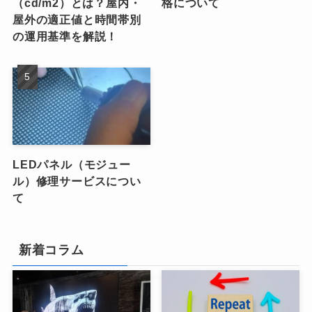
（cd/m2）とは？屋内・
格について
屋外の適正値と時間帯別
の運用基準を解説！
LEDパネル（モジュー
ル）修理サービスについ
て
新着コラム