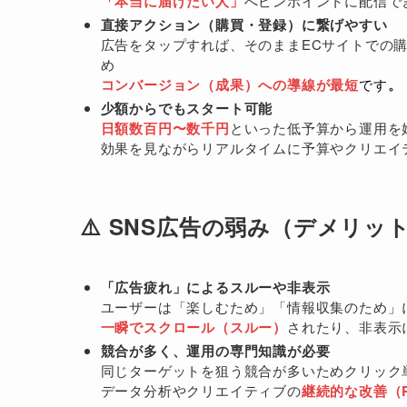
「本当に届けたい人」
へピンポイントに配信で
直接アクション（購買・登録）に繋げやすい
広告をタップすれば、そのままECサイトでの購
め
コンバージョン（成果）への導線が最短
です
。
少額からでもスタート可能
日額数百円〜数千円
といった低予算から運用を
効果を見ながらリアルタイムに予算やクリエイ
⚠️ SNS広告の弱み（デメリッ
「広告疲れ」によるスルーや非表示
ユーザーは「楽しむため」「情報収集のため」
一瞬でスクロール（スルー）
されたり、非表示
競合が多く、運用の専門知識が必要
同じターゲットを狙う競合が多いためクリック
データ分析やクリエイティブの
継続的な改善（P